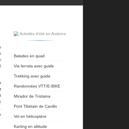
s
s
Balades en quad
i
0
Via ferrata avec guide
Trekking avec guide
e
Randonnées VTT/E-BIKE
r
t
Mirador de Tristaina
z
Pont Tibétain de Canillo
d
.
e
Vol en hélicoptère
Karting en altitude