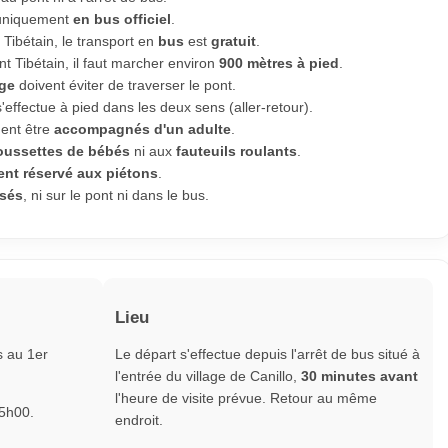
t uniquement
en bus officiel
.
t Tibétain, le transport en
bus
est
gratuit
.
nt Tibétain, il faut marcher environ
900 mètres à pied
.
ige
doivent éviter de traverser le pont.
'effectue à pied dans les deux sens (aller-retour).
ment être
accompagnés d'un adulte
.
oussettes de bébés
ni aux
fauteuils roulants
.
nt réservé aux piétons
.
isés
, ni sur le pont ni dans le bus.
Lieu
s au 1er
Le départ s'effectue depuis l'arrêt de bus situé à
l'entrée du village de Canillo,
30 minutes avant
l'heure de visite prévue. Retour au même
15h00.
endroit.