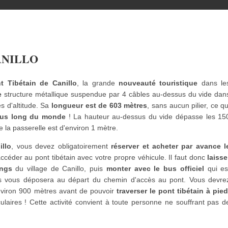
ANILLO
t Tibétain de Canillo
, la grande
nouveauté touristique
dans le
e
structure métallique suspendue par 4 câbles au-dessus du vide dan
s d'altitude. Sa
longueur est de 603 mètres
, sans aucun pilier, ce qu
lus long du monde
! La hauteur au-dessus du vide dépasse les 15
 la passerelle est d'environ 1 mètre.
illo
, vous devez obligatoirement
réserver et acheter par avance l
accéder au pont tibétain avec votre propre véhicule. Il faut donc
laisse
ings
du village de Canillo, puis
monter avec le bus officiel
qui es
bus vous déposera au départ du chemin d'accès au pont. Vous devre
nviron 900 mètres avant de pouvoir
traverser le pont tibétain à pie
ulaires ! Cette activité convient à toute personne ne souffrant pas d