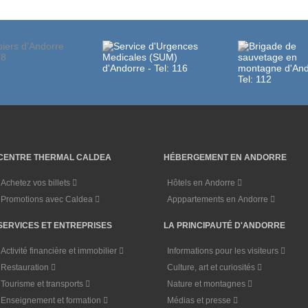
CENTRE THERMAL CALDEA
HÉBERGEMENT EN ANDORRE
Achetez vos billets
Hôtels en Andorre
Promotions avec Caldea
Apppartements en Andorre
SERVICES ET ENTREPRISES
LA PRINCIPAUTÉ D'ANDORRE
Activité financière et immobilier
Informations pour les visiteurs
Restauration
Culture, art et curiosités
Tourisme et transports
Nature et montagnes
Enseignement et formation
Médias et presse