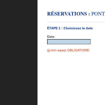
RÉSERVATIONS :
PONT 
ÉTAPE 1 : Choisissez la date
Date
:
(jj-mm-aaaa) OBLIGATOIRE