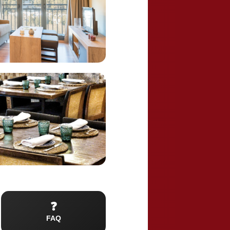
t
❓
FAQ