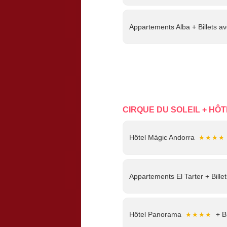
Appartements Alba + Billets a
Hôtel Comtes d'Urgell
★★★
Hôtel Pyrénées
+ Bille
★★★
CIRQUE DU SOLEIL + HÔT
Hôtel Màgic Andorra
★★★★
Hôtel Màgic Andorra
★★★★
Appartements El Tarter + Bille
Appartements El Tarter + Bille
Hôtel Panorama
+ Bi
★★★★