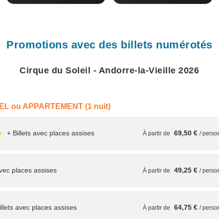
Promotions avec des billets numérotés
Cirque du Soleil - Andorre-la-Vieille 2026
EL ou APPARTEMENT (1 nuit)
+ Billets avec places assises
69,50 €
★
À partir de
/ pers
avec places assises
49,25 €
À partir de
/ pers
llets avec places assises
64,75 €
À partir de
/ pers