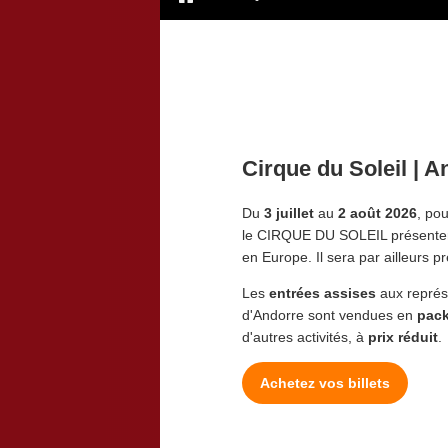
Cirque du Soleil | 
Du
3 juillet
au
2 août 2026
, po
le CIRQUE DU SOLEIL présenter
en Europe. Il sera par ailleurs 
Les
entrées assises
aux représe
d'Andorre sont vendues en
pack
d'autres activités, à
prix réduit
.
Achetez vos billets