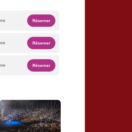
Réserver
onne
Réserver
onne
Réserver
onne