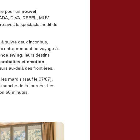
rre pour un
nouvel
LADA, DIVA, REBEL, MŪV,
e avec le spectacle inédit du
 à suivre deux inconnus,
qui entreprennent un voyage à
nce swing
, leurs destins
crobaties et émotion
,
cœurs au-delà des frontières.
, les mardis (sauf le 07/07),
 dimanche de la tournée. Les
ron 60 minutes.