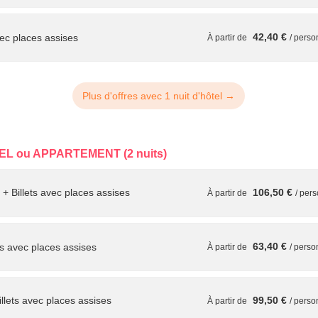
42,40 €
vec places assises
À partir de
/ pers
+ Billets avec places assises
62,75 €
À partir de
/ pers
Plus d'offres avec 1 nuit d'hôtel →
ts avec places assises
74,00 €
À partir de
/ pers
EL ou APPARTEMENT (2 nuits)
+ Billets avec places assises
106,50 €
À partir de
/ per
+ Billets avec places assises
68,25 €
À partir de
/ pers
63,40 €
ts avec places assises
À partir de
/ pers
48,00 €
ts avec places assises
À partir de
/ pers
llets avec places assises
99,50 €
À partir de
/ pers