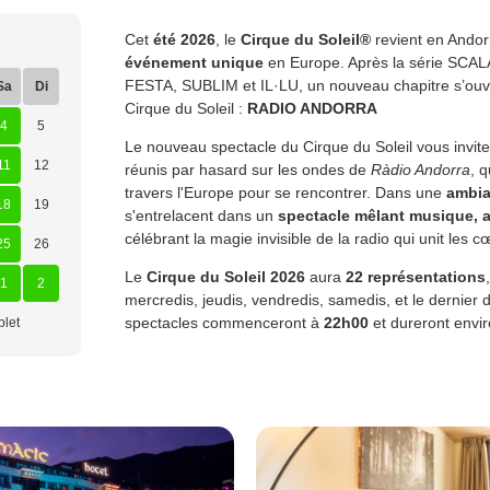
Cet
été 2026
, le
Cirque du Soleil®
revient en Ando
événement unique
en Europe. Après la série SCA
FESTA, SUBLIM et IL·LU, un nouveau chapitre s’ouvr
Sa
Di
Cirque du Soleil :
RADIO ANDORRA
4
5
Le nouveau spectacle du Cirque du Soleil vous invite
11
12
réunis par hasard sur les ondes de
Ràdio Andorra
, 
travers l'Europe pour se rencontrer. Dans une
ambia
18
19
s'entrelacent dans un
spectacle mêlant musique, a
célébrant la magie invisible de la radio qui unit les 
25
26
Le
Cirque du Soleil 2026
aura
22 représentations
1
2
mercredis, jeudis, vendredis, samedis, et le dernier
spectacles commenceront à
22h00
et dureront envi
let