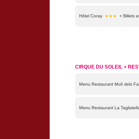
Hôtel Coray
+ Billets 
★★★
Hôtel Marco Polo
+ Bil
★★★
Hôtel Pyrénées
+ Bille
★★★
CIRQUE DU SOLEIL + RE
Menu Restaurant Molí dels Fan
Appartements Alba + Billets a
Menu Restaurant La Tagliatella
Appartements Bordes d'Envalir