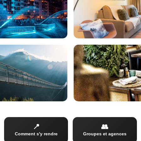
Pack avec appartemen
Pack avec restaurant
📍
👥
Comment s'y rendre
Groupes et agences