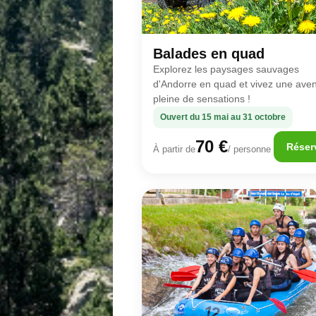
Balades en quad
Explorez les paysages sauvages
d'Andorre en quad et vivez une ave
pleine de sensations !
Ouvert du 15 mai au 31 octobre
70 €
Réser
À partir de
/ personne