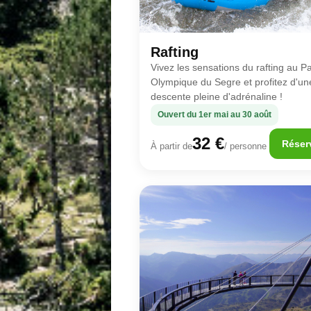
Rafting
Vivez les sensations du rafting au P
Olympique du Segre et profitez d'un
descente pleine d'adrénaline !
Ouvert du 1er mai au 30 août
32 €
Réser
À partir de
/ personne