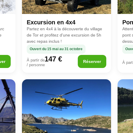
Excursion en 4x4
Pon
arc
Partez en 4x4 à la découverte du village
Atten
e
de Tor et profitez d'une excursion de 5h
pont 
avec repas inclus !
dessu
Ouvert du 15 mai au 31 octobre
Ouve
147 €
À partir de
ver
Réserver
À part
/ personne