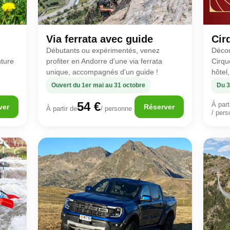
Via ferrata avec guide
Cir
Débutants ou expérimentés, venez
Décou
nture
profiter en Andorre d'une via ferrata
Cirqu
unique, accompagnés d'un guide !
hôtel,
Ouvert du 1er mai au 31 octobre
Du 3
54 €
À part
ver
Réserver
À partir de
/ personne
/ per