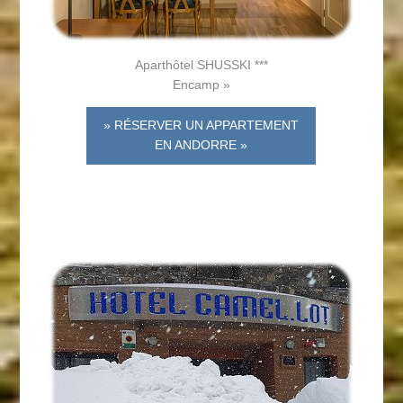
Aparthôtel SHUSSKI ***
Encamp »
» RÉSERVER UN APPARTEMENT
EN ANDORRE »