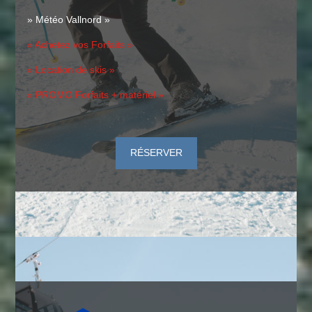
» Météo Vallnord »
» Achetez vos Forfaits »
» Location de skis »
» PROMO Forfaits + matériel »
RÉSERVER