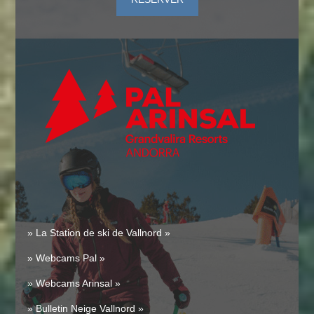
» La Station de ski de Vallnord »
» Webcams Pal »
» Webcams Arinsal »
» Bulletin Neige Vallnord »