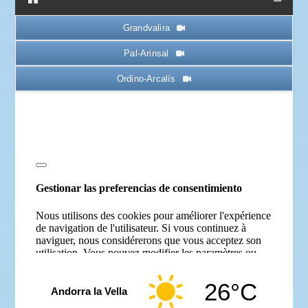
Grandvalira
● EN DIRECT
Pal-Arinsal
Ordino-Arcalís
26°C
Andorra la Vella