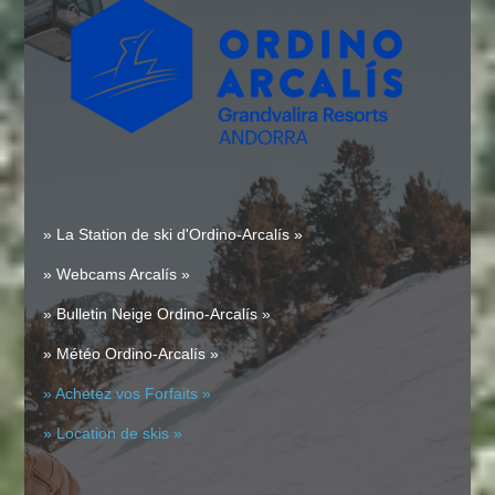
» La Station de ski d'Ordino-Arcalís »
» Webcams Arcalís »
» Bulletin Neige Ordino-Arcalís »
» Météo Ordino-Arcalís »
» Achetez vos Forfaits »
» Location de skis »