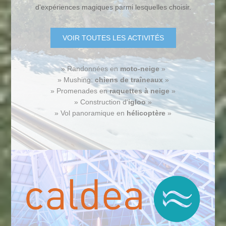
d'expériences magiques parmi lesquelles choisir.
VOIR TOUTES LES ACTIVITÉS
» Randonnées en
moto-neige
»
» Mushing:
chiens de traîneaux
»
» Promenades en
raquettes à neige
»
» Construction d'
igloo
»
» Vol panoramique en
hélicoptère
»