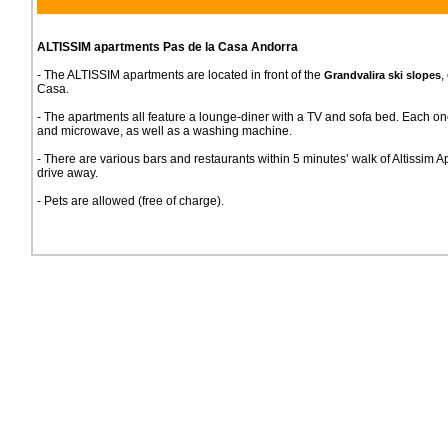
ALTISSIM apartments Pas de la Casa Andorra
- The ALTISSIM apartments are located in front of the
,
Grandvalira ski slopes
Casa.
- The apartments all feature a lounge-diner with a TV and sofa bed. Each on
and microwave, as well as a washing machine.
- There are various bars and restaurants within 5 minutes’ walk of Altissim A
drive away.
- Pets are allowed (free of charge).