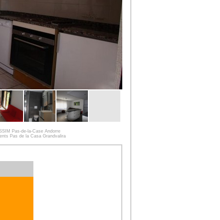
SSIM Pas-de-la-Case Andorre
nts Pas de la Casa Grandvalira