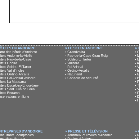
HÔTELS EN ANDORRE
» LE SKI EN ANDORRE
»
arte des hôtels d'Andorre
• Grandvalira
• 
ôtels Andorre-la-Vieille
- Pas-de-la-Case Grau Roig
• 
ôtels Pas-de-la-Case
- Soldeu El Tarter
• 
ôtels Canillo
• Vallnord
• 
ôtels Soldeu-El Tarter
- Pal Arinsal
• 
tels Vall d'Inclès
- Ordino-Arcalís
• 
ôtels Ordino-Arcalís
• Naturland
• 
ôtels Pal Arinsal Vallnord
• Conseils de sécurité
• 
ôtels La Massana
• 
ôtels Escaldes-Engordany
• 
ôtels Sant Julià de Lòria
• 
ôtels Encamp
• 
éservations en ligne
• 
• 
ENTREPRISES D'ANDORRE
» PRESSE ET TÉLÉVISION
» 
onsultants, comptables
• Journaux et revues d'Andorre
• 
onseillers fiscaux
• Radios d'Andorre
• 