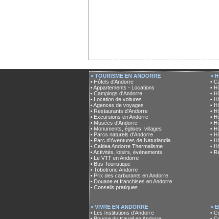
» TOURISME EN ANDORRE
» 
• Hôtels d'Andorre
• C
• Appartements - Locations
• H
• Campings d'Andorre
• H
• Location de voitures
• H
• Agences de voyages
• H
• Restaurants d'Andorre
• Hô
• Excursions en Andorre
• H
• Musées d'Andorre
• H
• Monuments, églises, villages
• H
• Parcs naturels d'Andorre
• H
• Parc d'Aventures de Naturlandia
• H
• Caldea Andorre Thermalisme
• H
• Activités, loisirs, évènements
• R
• Le VTT en Andorre
• Bus Touristique
• Tobotronc Andorre
• Prix des carburants en Andorre
• Douane et franchises en Andorre
• Conseils pratiques
» VIVRE EN ANDORRE
» 
• Les Institutions d'Andorre
• C
• Bourse du travail en Andorre
• C