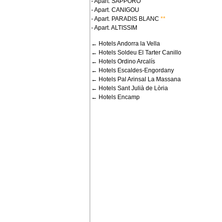
- Apart. SAPPORO
- Apart. CANIGOU
- Apart. PARADIS BLANC
**
- Apart. ALTISSIM
← Hotels Andorra la Vella
← Hotels Soldeu El Tarter Canillo
← Hotels Ordino Arcalís
← Hotels Escaldes-Engordany
← Hotels Pal Arinsal La Massana
← Hotels Sant Julià de Lòria
← Hotels Encamp