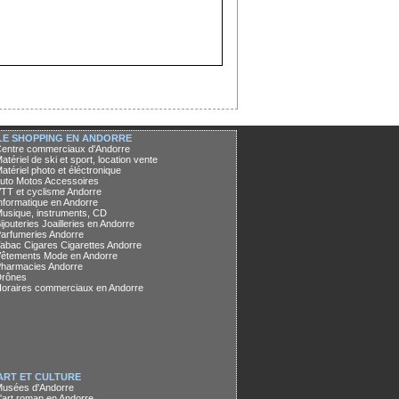
 LE SHOPPING EN ANDORRE
Centre commerciaux d'Andorre
Matériel de ski et sport, location vente
Matériel photo et éléctronique
Auto Motos Accessoires
VTT et cyclisme Andorre
Informatique en Andorre
Musique, instruments, CD
Bijouteries Joailleries en Andorre
Parfumeries Andorre
Tabac Cigares Cigarettes Andorre
Vêtements Mode en Andorre
Pharmacies Andorre
Drônes
Horaires commerciaux en Andorre
ART ET CULTURE
Musées d'Andorre
L'art roman en Andorre