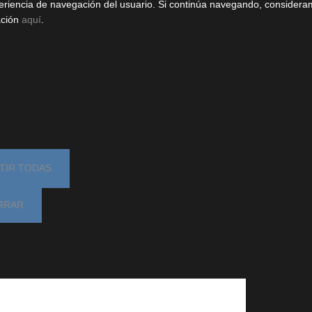
periencia de navegación del usuario. Si continúa navegando, conside
ación
aquí
.
TIR TODAS
RRAR