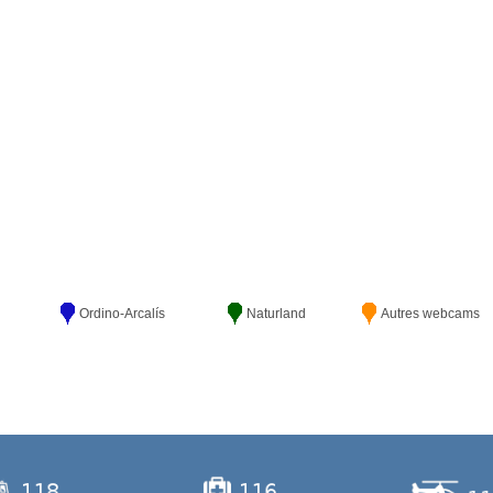
l
Ordino-Arcalís
Naturland
Autres webcams