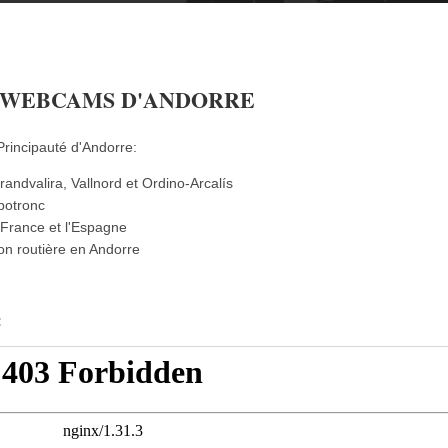
 WEBCAMS D'ANDORRE
rincipauté d'Andorre:
andvalira, Vallnord et Ordino-Arcalís
botronc
 France et l'Espagne
ion routière en Andorre
: